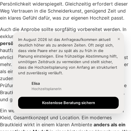
Persönlichkeit widerspiegelt. Gleichzeitig erfordert dieser
Weg Vertrauen in die Schneiderkunst, genügend Zeit und
ein klares Gefühl dafür, was zur eigenen Hochzeit passt.
Auch die Anprobe sollte sorgfältig vorbereitet werden. In
exklusiven Brautsalons verläuft sie oft ruhig und
×
Im
August 2026
ist das Anfrageaufkommen aktuell
persönlich
. Plane ausreichend Zeit ein, erscheine mit
deutlich höher als zu anderen Zeiten. Oft zeigt sich,
hautfarbener Wäsche und bringe Begleiterinnen mit, die
dass viele Paare eher zu spät als zu früh in die
Planung einsteigen. Eine frühzeitige Abstimmung hilft,
ehrlich, aber unterstützend beraten. Weniger ist hier meist
unnötigen Zeitdruck zu vermeiden und stellt sicher,
mehr. Zwei oder drei vertraute Personen helfen oft besser
dass die Hochzeitsplanung von Anfang an strukturiert
als eine große Runde mit vielen Meinungen. Wichtig ist
und zuverlässig verläuft.
zudem, die Anprobe als Erlebnis zu sehen und nicht als
Elisa
Prüfung. Du musst nicht beim ersten Termin das perfekte
Hochzeitsplanerin
Brautkleid finden. Druck kann das Bauchgefühl hemmen,
und genau dieses Gefühl ist oft entscheidend.
Kostenlose Beratung sichern
Ein weiterer wichtiger Punkt ist das Zusammenspiel von
Kleid, Gesamtkonzept und Location. Ein modernes
Brautkleid wirkt in einem klaren Ambiente
anders als ein