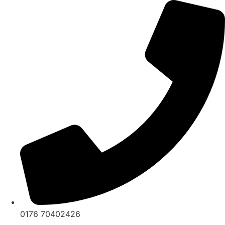
Zum
Inhalt
springen
0176 70402426